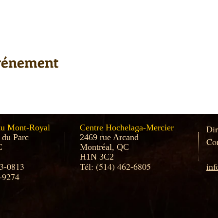
événement
au Mont-Royal
Centre Hochelaga-Mercier
Dir
 du Parc
2469 rue Arcand
Con
C
Montréal, QC
H1N 3C2
33-0813
Tél: (514) 462-6805
in
-9274