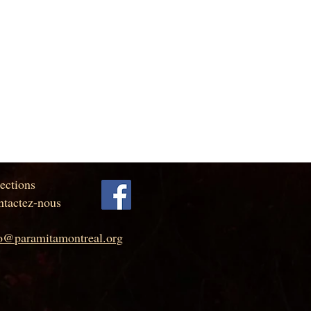
ections
tactez-nous
fo@paramitamontreal.org