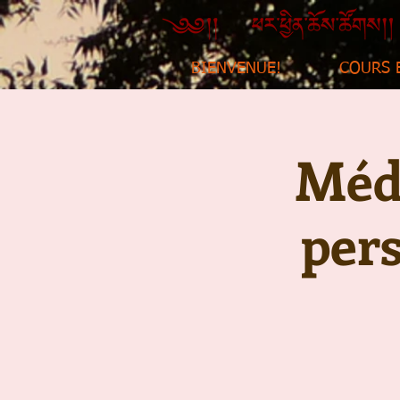
BIENVENUE!
COURS 
Médi
per