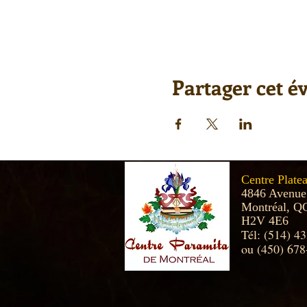
Partager cet 
Centre Plate
4846 Avenue
Montréal, Q
H2V 4E6
Tél: (514) 4
ou (450) 678