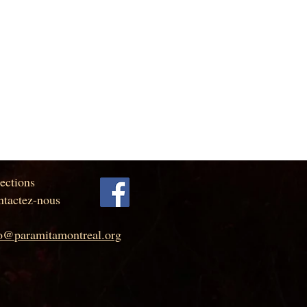
ections
tactez-nous
fo@paramitamontreal.org