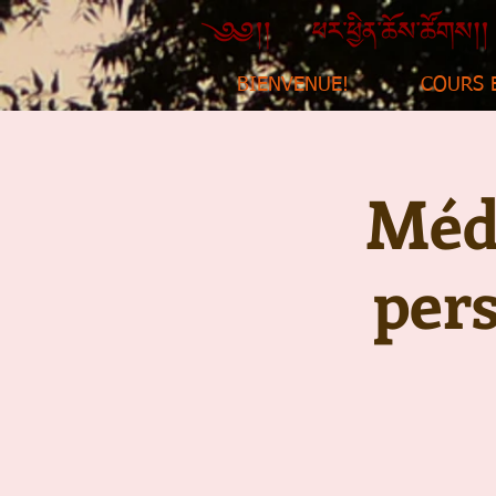
BIENVENUE!
COURS 
Médi
per