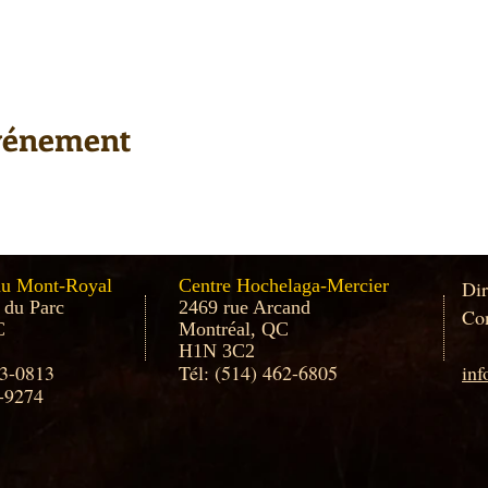
événement
au Mont-Royal
Centre Hochelaga-Mercier
Dir
 du Parc
2469 rue Arcand
Con
C
Montréal, QC
H1N 3C2
33-0813
Tél: (514) 462-6805
in
-9274