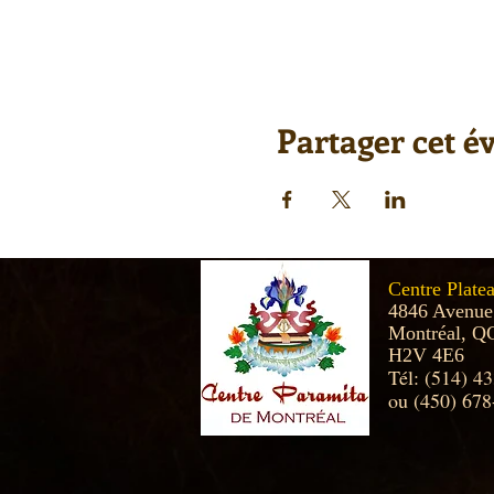
Partager cet 
Centre Plate
4846 Avenue
Montréal, Q
H2V 4E6
Tél: (514) 4
ou (450) 678