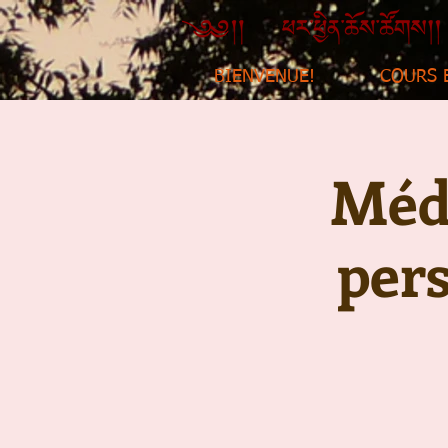
BIENVENUE!
COURS 
Médi
per