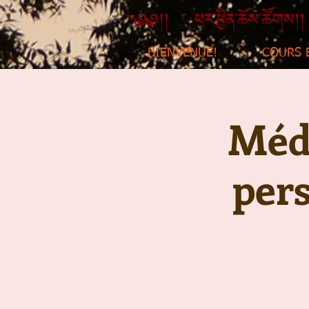
BIENVENUE!
COURS 
Médi
per