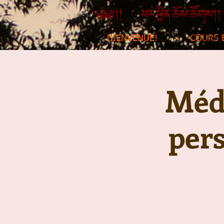
BIENVENUE!
COURS 
Médi
per