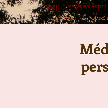
BIENVENUE!
COURS 
Médi
per