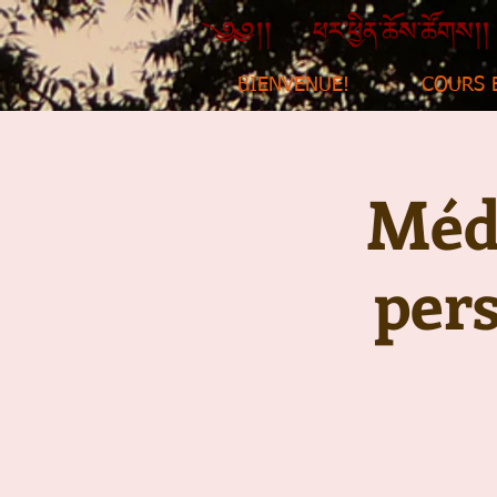
BIENVENUE!
COURS 
Médi
per