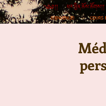
BIENVENUE!
COURS 
Médi
per