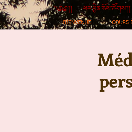
BIENVENUE!
COURS 
Médi
per