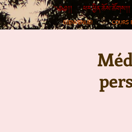
BIENVENUE!
COURS 
Médi
per