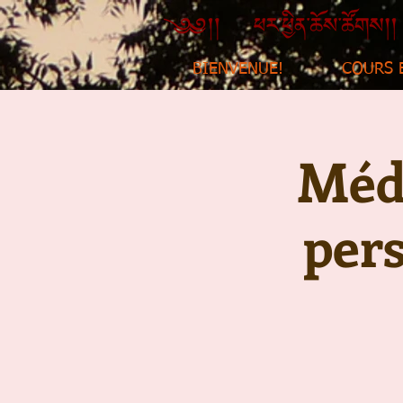
BIENVENUE!
COURS 
Médi
per