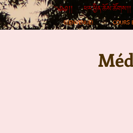
BIENVENUE!
COURS 
Médi