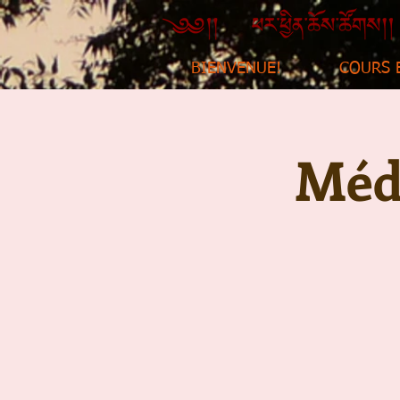
BIENVENUE!
COURS 
Médi