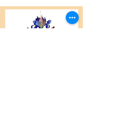
Centre Plateau Mont-Royal
4846 Avenue du Parc
Montréal, QC
H2V 4E6
Tél:
(514) 433-0813
ou
(450) 678-9274