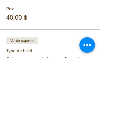
Prix
40,00 $
Vente expirée
Type de billet
3 jours complets (en ligne)
Prix
75,00 $
Partager cet événement