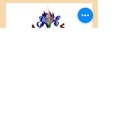
Centre Plateau Mont-Royal
4846 Avenue du Parc
Montréal, QC
H2V 4E6
Tél:
(514) 433-0813
ou
(450) 678-9274