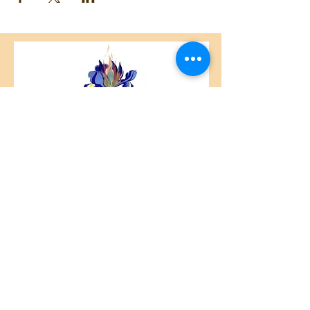
Centre Plateau Mont-Royal
4846 Avenue du Parc
Montréal, QC
H2V 4E6