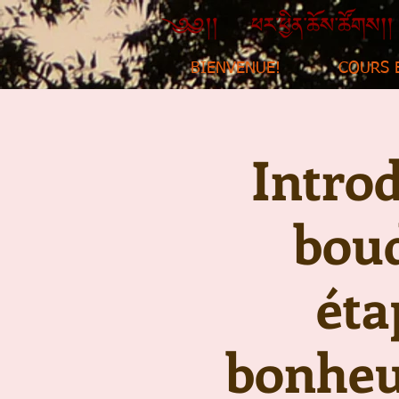
BIENVENUE!
COURS 
Introd
boud
éta
bonheur