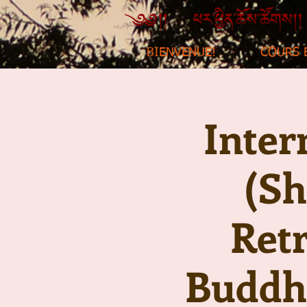
BIENVENUE!
COURS 
Inter
(Sh
Retr
Buddh