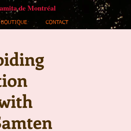
ramita de Montréal
BOUTIQUE
CONTACT
biding
tion
with
Samten