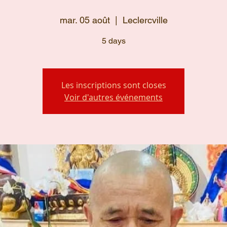
mar. 05 août
  |  
Leclercville
5 days
Les inscriptions sont closes
Voir d'autres événements