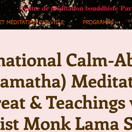
Centre de méditation bouddhiste Pa
ET MÉDITATION PAR VILLE
PROGRAMME
national Calm-A
amatha) Medita
eat & Teachings 
ist Monk Lama 