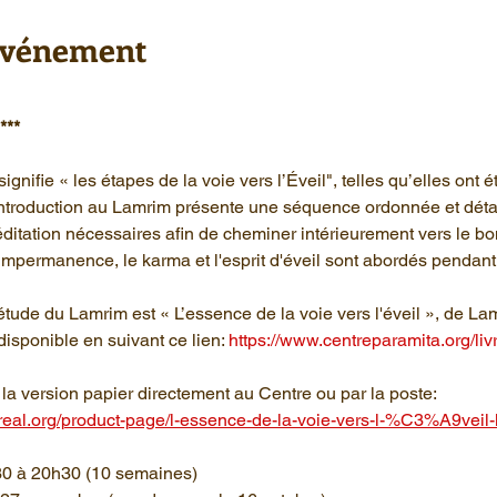
'événement
***
ignifie « les étapes de la voie vers l’Éveil", telles qu’elles ont 
introduction au Lamrim présente une séquence ordonnée et déta
éditation nécessaires afin de cheminer intérieurement vers le
’impermanence, le karma et l'esprit d'éveil sont abordés pendant
’étude du Lamrim est « L’essence de la voie vers l'éveil », de L
disponible en suivant ce lien: 
https://www.centreparamita.org/li
la version papier directement au Centre ou par la poste: 
real.org/product-page/l-essence-de-la-voie-vers-l-%C3%A9veil
h30 à 20h30 (10 semaines)