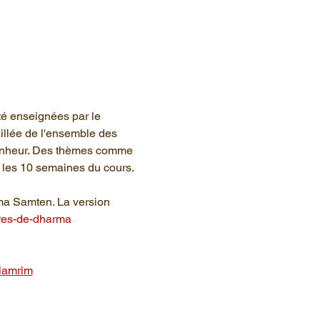
été enseignées par le 
illée de l'ensemble des 
 bonheur. Des thèmes comme 
 les 10 semaines du cours. 
ama Samten. La version 
vres-de-dharma
-lamrim