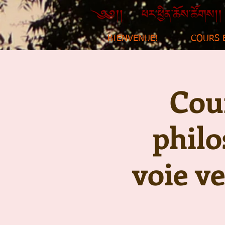
BIENVENUE!
COURS 
Cour
philo
voie v