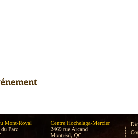
événement
au Mont-Royal
Centre Hochelaga-Mercier
Dir
 du Parc
2469 rue Arcand
Con
C
Montréal, QC