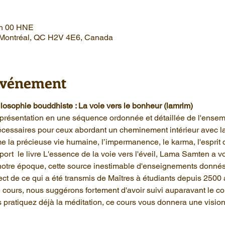
1 h 00 HNE
, Montréal, QC H2V 4E6, Canada
'événement
ilosophie bouddhiste : La voie vers le bonheur (lamrim)
présentation en une séquence ordonnée et détaillée de l'ensem
nécessaires pour ceux abordant un cheminement intérieur avec 
 la précieuse vie humaine, l’impermanence, le karma, l'esprit d
t  le livre L'essence de la voie vers l'éveil, Lama Samten a vo
notre époque, cette source inestimable d'enseignements donnés
t de ce qui a été transmis de Maîtres à étudiants depuis 2500 
ours, nous suggérons fortement d'avoir suivi auparavant le cou
pratiquez déjà la méditation, ce cours vous donnera une vision