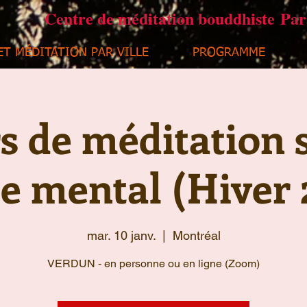
Centre de méditation bouddhiste Pa
ET MÉDITATION PAR VILLE
PROGRAMME
s de méditation s
e mental (Hiver 
mar. 10 janv.
  |  
Montréal
VERDUN - en personne ou en ligne (Zoom)