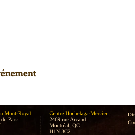
événement
au Mont-Royal
Centre Hochelaga-Mercier
Dir
 du Parc
2469 rue Arcand
Con
C
Montréal, QC
H1N 3C2