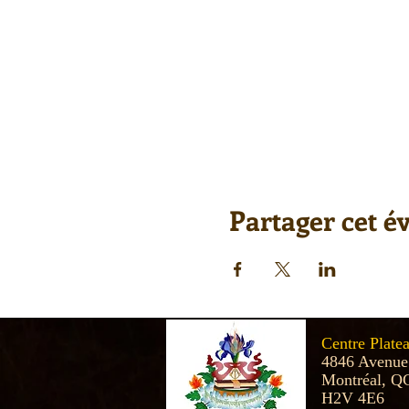
Partager cet 
Centre Plate
4846 Avenue
Montréal, Q
H2V 4E6