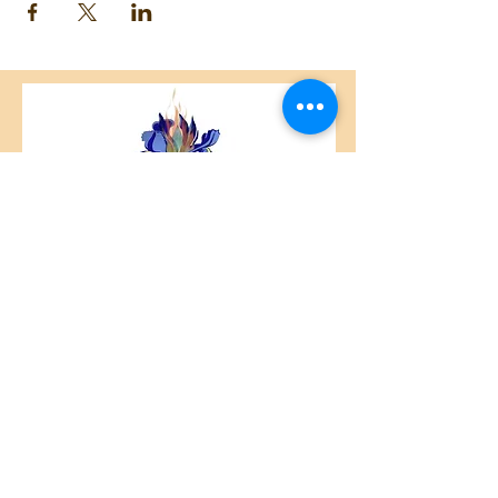
514-462-6805 ou 514-728-9622
Printemps 2022
Lundi 19h00 à 20h30
Durée : 10 semaines - 11 avril au 13 juin
Coût : 99 $ pour la session
ou 96 $ (rabais de 3$), si payé par
chèque, argent comptant ou virement
Interac à ivan@paramitamontreal.org
Enseignant: Ivan Gil
Contact : ivan@paramitamontreal.org
Centre Plateau Mont-Royal
4846 Avenue du Parc
Montréal, QC
H2V 4E6