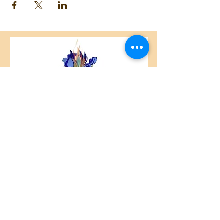
514-462-6805 ou 514-728-9622
Printemps 2022
Lundi 19h00 à 20h30
Durée : 10 semaines - 11 avril au 13 juin
Coût : 99 $ pour la session
ou 96 $ (rabais de 3$), si payé par
chèque, argent comptant ou virement
Interac à ivan@paramitamontreal.org
Enseignant: Ivan Gil
Contact : ivan@paramitamontreal.org
Centre Plateau Mont-Royal
4846 Avenue du Parc
Montréal, QC
H2V 4E6