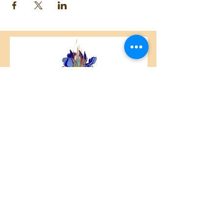
514-462-6805 ou 514-728-9622
Printemps 2022
Lundi 19h00 à 20h30
Durée : 10 semaines - 11 avril au 13 juin
Coût : 99 $ pour la session
ou 96 $ (rabais de 3$), si payé par
chèque, argent comptant ou virement
Interac à ivan@paramitamontreal.org
Enseignant: Ivan Gil
Contact : ivan@paramitamontreal.org
Centre Plateau Mont-Royal
4846 Avenue du Parc
Montréal, QC
H2V 4E6