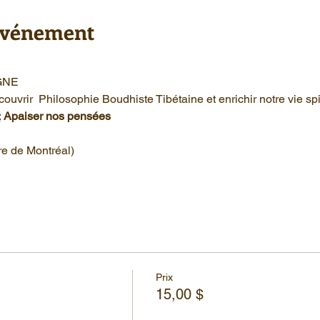
'événement
GNE
rir  Philosophie Boudhiste Tibétaine et enrichir notre vie spir
:
Apaiser nos pensées
e de Montréal)
Prix
15,00 $