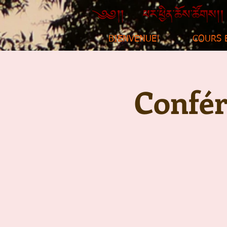
BIENVENUE!
COURS 
Confére