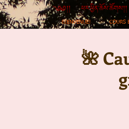
BIENVENUE!
COURS 
🌺 Cau
g