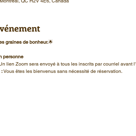
, Montréal, QC H2V 4E6, Canada
'événement
des graines de bonheur.
🌟
en personne
Un lien Zoom sera envoyé à tous les inscrits par courriel avant 
 :
 Vous êtes les bienvenus sans nécessité de réservation. 