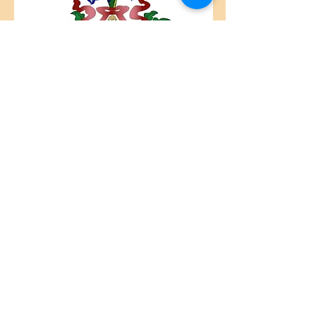
Centre Plateau Mont-Royal
4846 Avenue du Parc
Montréal, QC
H2V 4E6
Tél:
(514) 433-0813
ou
(450) 678-9274
Centre Hochelaga-Mercier
2469 rue Arcand
Montréal, QC
H1N 3C2