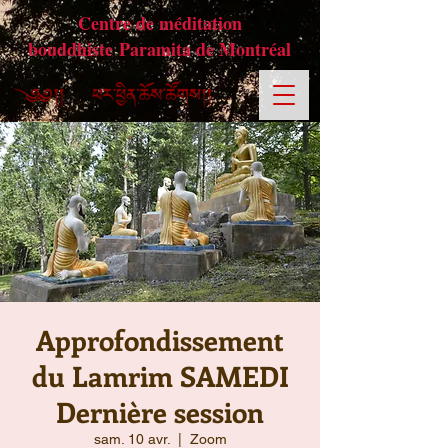
Centre de méditation
bouddhiste Paramita de Montréal
Approfondissement
du Lamrim SAMEDI
Dernière session
sam. 10 avr.
  |  
Zoom