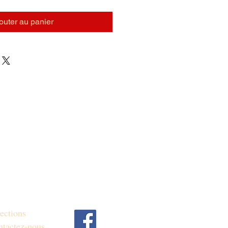
outer au panier
ections
tactez-nous