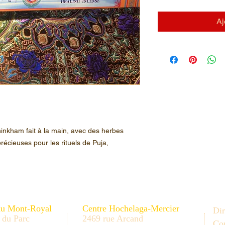
Aj
inkham fait à la main, avec des herbes
récieuses pour les rituels de Puja,
au Mont-Royal
Centre Hochelaga-Mercier
Dir
 du Parc
2469 rue Arcand
Con